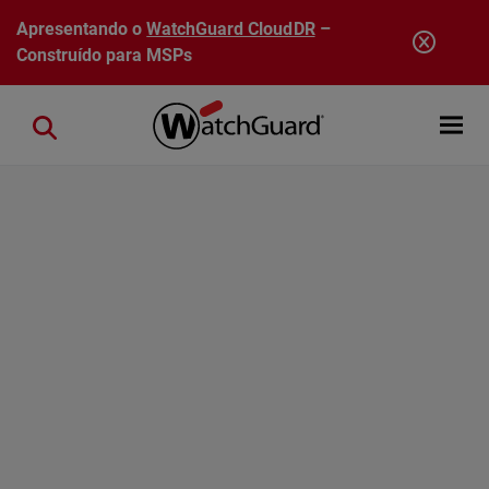
Pular para o conteúdo principal
Apresentando o
WatchGuard CloudDR
–
Construído para MSPs
Open mobi
Close search