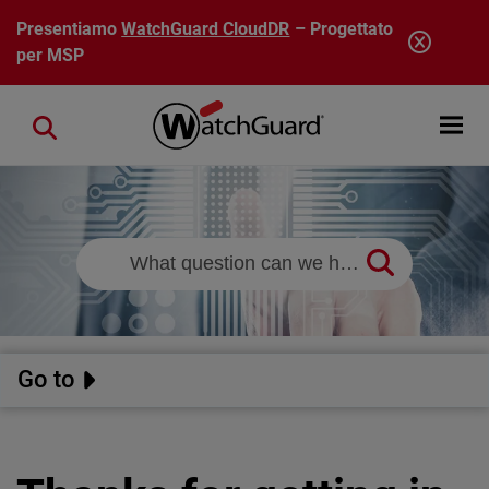
Salta al contenuto principale
Presentiamo
WatchGuard CloudDR
– Progettato
per MSP
Open mobi
Close search
Go to