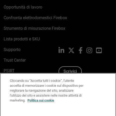
Opportunità di lavoro
Confronta elettrodomestici Firebox
Strumento di misurazione Firebox
Lista prodotti e SKU
Supporto
LinkedIn
X
Facebook
Instagram
YouTub
Trust Center
PSIRT
Scrivici
Cliccando su “Accetta tutti i cookie”, l'utente
Politica sui cookie
accetta di memorizzare i cookie sul dispositivo per
migliorare la navigazione del sito, analizzare
Informativa sulla privacy
l'utilizzo del sito e assistere nelle nostre attività di
marketing.
Politica sui cookie
Kit Media & Brand
Gestisci le preferenze e-mail