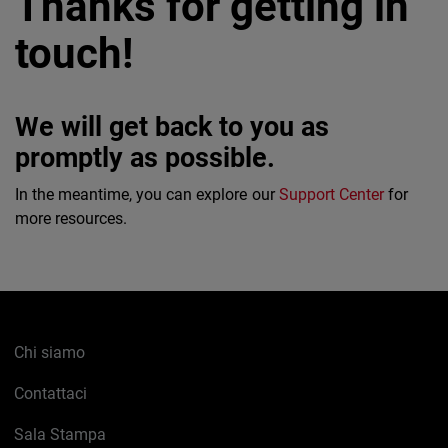
Thanks for getting in
touch!
We will get back to you as
promptly as possible.
In the meantime, you can explore our
Support Center
for
more resources.
Chi siamo
Contattaci
Sala Stampa