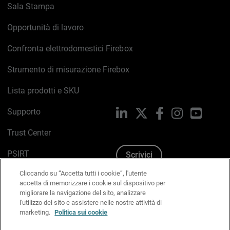
Sala Stampa
Opportunità di lavoro
Confronta elettrodomestici Firebox
Strumento di misurazione Firebox
Lista prodotti e SKU
Supporto
LinkedIn
X
Facebook
Instagram
YouTub
Trust Center
PSIRT
Scrivici
Cliccando su “Accetta tutti i cookie”, l'utente
Politica sui cookie
accetta di memorizzare i cookie sul dispositivo per
migliorare la navigazione del sito, analizzare
Informativa sulla privacy
l'utilizzo del sito e assistere nelle nostre attività di
marketing.
Politica sui cookie
Kit Media & Brand