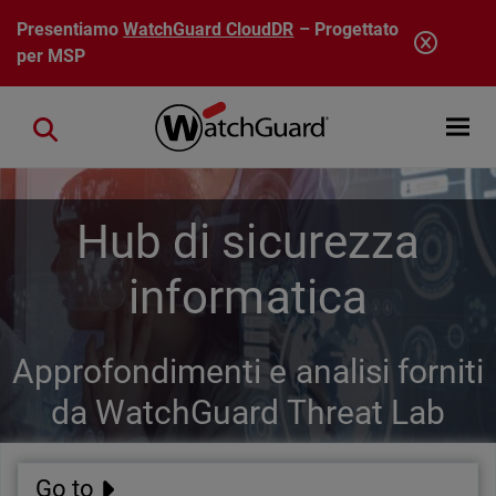
Salta al contenuto principale
Presentiamo
WatchGuard CloudDR
– Progettato
per MSP
Open mobi
Close search
Hub di sicurezza
informatica
Approfondimenti e analisi forniti
da WatchGuard Threat Lab
Go to