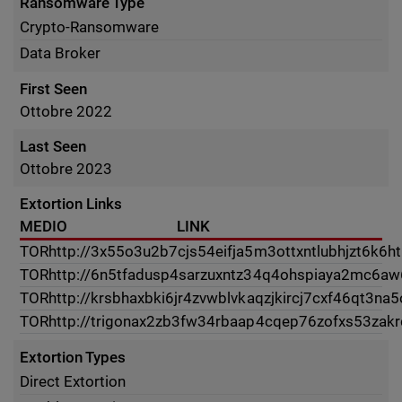
Ransomware Type
Crypto-Ransomware
Data Broker
First Seen
Ottobre 2022
Last Seen
Ottobre 2023
Extortion Links
MEDIO
LINK
TOR
http://3x55o3u2b7cjs54eifja5m3ottxntlubhjzt6k6h
TOR
http://6n5tfadusp4sarzuxntz34q4ohspiaya2mc6aw
TOR
http://krsbhaxbki6jr4zvwblvkaqzjkircj7cxf46qt3na
TOR
http://trigonax2zb3fw34rbaap4cqep76zofxs53zakr
Extortion Types
Direct Extortion