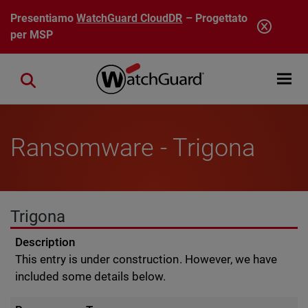
Salta al contenuto principale
Presentiamo
WatchGuard CloudDR
– Progettato
per MSP
Open mobi
Close search
Ransomware - Trigona
Trigona
Description
This entry is under construction. However, we have
included some details below.