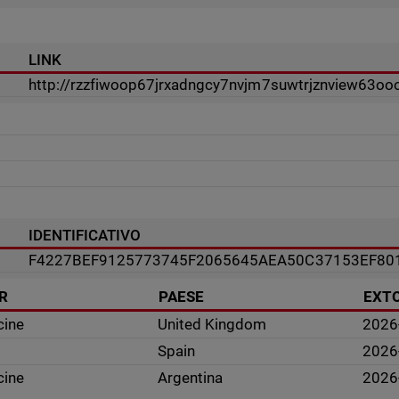
LINK
http://rzzfiwoop67jrxadngcy7nvjm7suwtrjznview63
IDENTIFICATIVO
F4227BEF9125773745F2065645AEA50C37153EF80
R
PAESE
EXT
cine
United Kingdom
2026
Spain
2026
cine
Argentina
2026