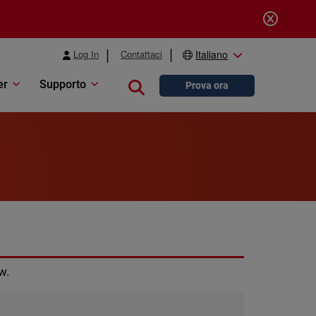
Log In
Contattaci
Italiano
er
Supporto
Close search
Prova ora
w.