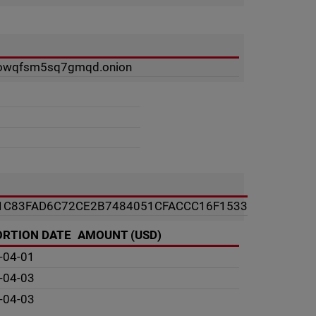
ooowqfsm5sq7gmqd.onion
1C83FAD6C72CE2B7484051CFACCC16F1533
ORTION DATE
AMOUNT (USD)
-04-01
-04-03
-04-03