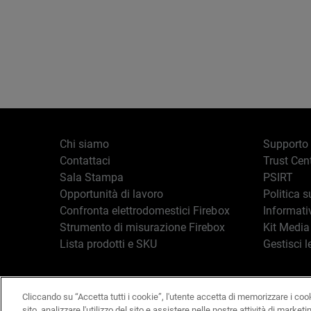
Chi siamo
Supporto
Contattaci
Trust Cen
Sala Stampa
PSIRT
Opportunità di lavoro
Politica s
Confronta elettrodomestici Firebox
Informati
Strumento di misurazione Firebox
Kit Media
Lista prodotti e SKU
Gestisci l
Cliccando su “Accetta tutti i cookie”, l'utente accetta di memorizzare i coo
Italiano
Copyright © 19
sito, analizzare l'utilizzo del sito e assistere nelle nostre attività di marketi