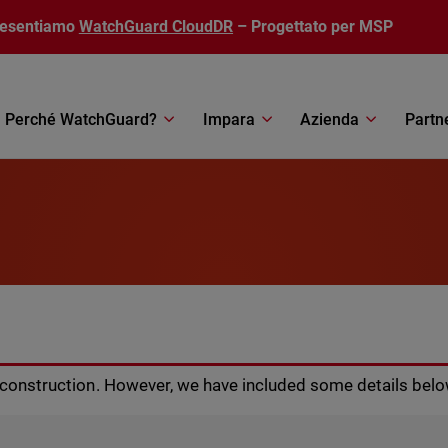
resentiamo
WatchGuard CloudDR
– Progettato per MSP
Perché WatchGuard?
Impara
Azienda
Partn
r construction. However, we have included some details belo