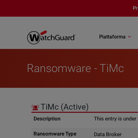
Salta al contenuto principale
P
Piattaforma
Ransomware - TiMc
TiMc
(Active)
Description
This entry is unde
Ransomware Type
Data Broker