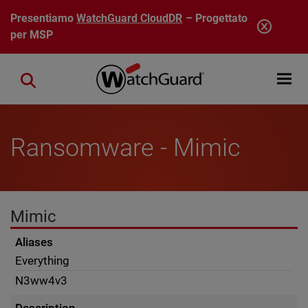
Salta al contenuto principale
Presentiamo
WatchGuard CloudDR
– Progettato
per MSP
Open mobi
Close search
Ransomware - Mimic
Mimic
Aliases
Everything
N3ww4v3