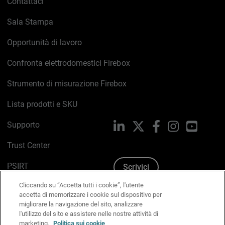
Contattaci
Sala Stampa
Opportunità di lavoro
Confronta elettrodomestici Firebox
Strumento di misurazione Firebox
Lista prodotti e SKU
Supporto
LinkedIn
X
Facebook
Instagram
YouTub
Trust Center
PSIRT
Scrivici
Cliccando su “Accetta tutti i cookie”, l'utente
Politica sui cookie
accetta di memorizzare i cookie sul dispositivo per
migliorare la navigazione del sito, analizzare
Informativa sulla privacy
l'utilizzo del sito e assistere nelle nostre attività di
marketing.
Politica sui cookie