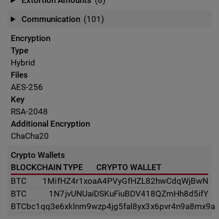
Extortion Amounts
(8)
Communication
(101)
Encryption
Type
Hybrid
Files
AES-256
Key
RSA-2048
Additional Encryption
ChaCha20
Crypto Wallets
BLOCKCHAIN TYPE
CRYPTO WALLET
BTC
1MifHZ4r1xoaA4PVyGfHZL82hwCdqWjBwN
BTC
1N7jvUNUaiDSKuFiuBDV418QZmHh8d5ifY
BTC
bc1qq3e6xklnm9wzp4jg5fal8yx3x6pvr4n9a8mx9a