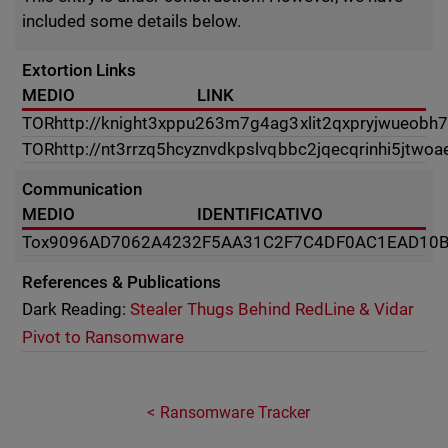
included some details below.
Extortion Links
MEDIO
LINK
TOR
http://knight3xppu263m7g4ag3xlit2qxpryjwueobh7
TOR
http://nt3rrzq5hcyznvdkpslvqbbc2jqecqrinhi5jtwo
Communication
MEDIO
IDENTIFICATIVO
Tox
9096AD7062A4232F5AA31C2F7C4DF0AC1EAD10
References & Publications
Dark Reading:
Stealer Thugs Behind RedLine & Vidar
Pivot to Ransomware
Ransomware Tracker