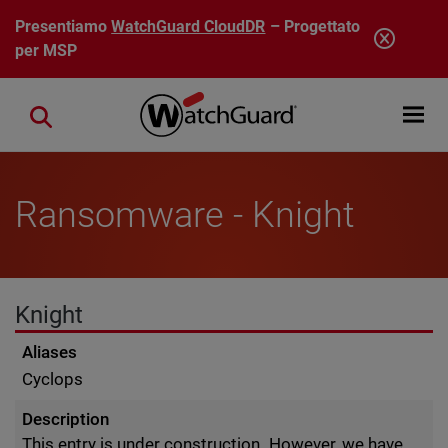
Salta al contenuto principale
Presentiamo
WatchGuard CloudDR
– Progettato
per MSP
Open mobi
Close search
Ransomware - Knight
Knight
Aliases
Cyclops
Description
This entry is under construction. However, we have