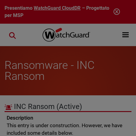
Salta al contenuto principale
Presentiamo
WatchGuard CloudDR
– Progettato
per MSP
Open mobi
Close search
Ransomware - INC
Ransom
INC Ransom
(Active)
Description
This entry is under construction. However, we have
included some details below.