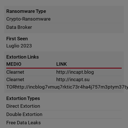
Ransomware Type
Crypto-Ransomware
Data Broker
First Seen
Luglio 2023
Extortion Links
MEDIO
LINK
Clearnet
http://incapt.blog
Clearnet
http://incapt.su
TOR
http://incblog7vmuq7rktic73r4ha4j757m3ptym37tyv
Extortion Types
Direct Extortion
Double Extortion
Free Data Leaks