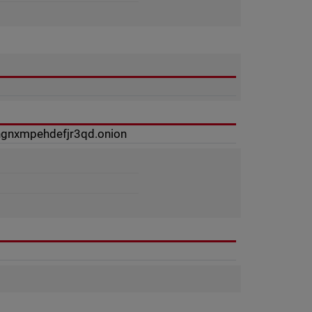
ngnxmpehdefjr3qd.onion