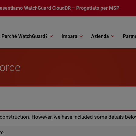
resentiamo
WatchGuard CloudDR
– Progettato per MSP
Perché WatchGuard?
Impara
Azienda
Partn
orce
r construction. However, we have included some details belo
re