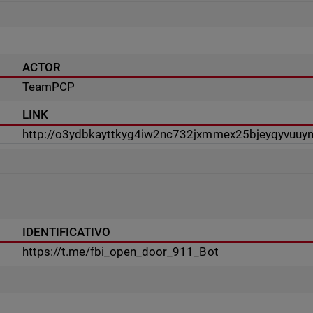
ACTOR
TeamPCP
LINK
http://o3ydbkayttkyg4iw2nc732jxmmex25bjeyqyvuuy
IDENTIFICATIVO
https://t.me/fbi_open_door_911_Bot