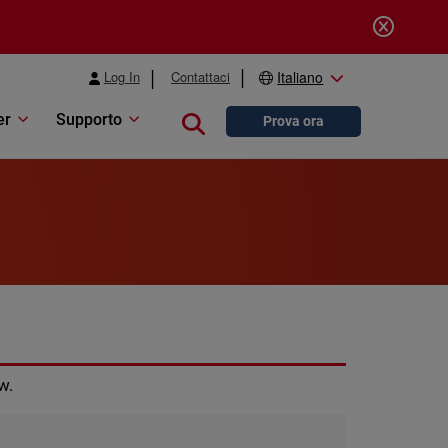
Log In
Contattaci
Italiano
er
Supporto
Close search
Prova ora
w.