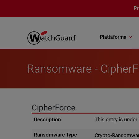
Salta al contenuto principale
P
Piattaforma
Ransomware - CipherF
CipherForce
Description
This entry is unde
Ransomware Type
Crypto-Ransomwa