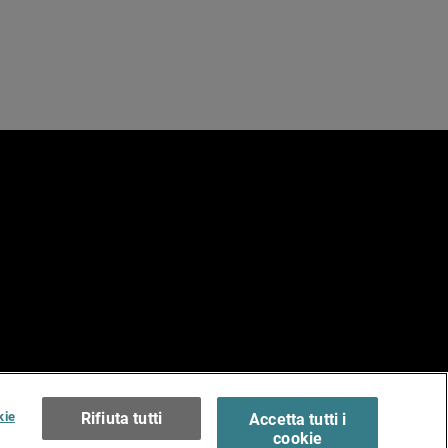
e
erms of Use >
kie
Rifiuta tutti
Accetta tutti i
cookie