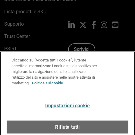
Lista prodotti e SKU
Supporto
LinkedIn
X
Facebook
Instagram
YouTub
Trust Center
PSIRT
Scrivici
Cliccando su “Accetta tutti i cookie”, l'utente
Politica sui cookie
accetta di memorizzare i cookie sul dispositivo per
migliorare la navigazione del sito, analizzare
Informativa sulla privacy
l'utilizzo del sito e assistere nelle nostre attività di
marketing.
Politica sui cookie
Kit Media & Brand
Gestisci le preferenze e-mail
Impostazioni cookie
Italiano
Rifiuta tutti