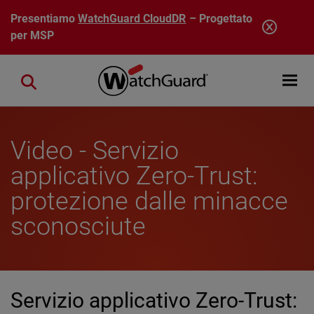
Salta al contenuto principale
Presentiamo
WatchGuard CloudDR
– Progettato
per MSP
Open mobi
Close search
Video - Servizio
applicativo Zero-Trust:
protezione dalle minacce
sconosciute
Servizio applicativo Zero-Trust: