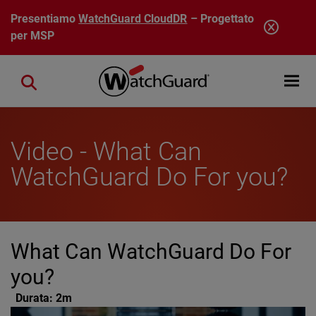
Salta al contenuto principale
Presentiamo
WatchGuard CloudDR
– Progettato
per MSP
Open mobi
Close search
Video - What Can
WatchGuard Do For you?
What Can WatchGuard Do For
you?
Durata:
2m