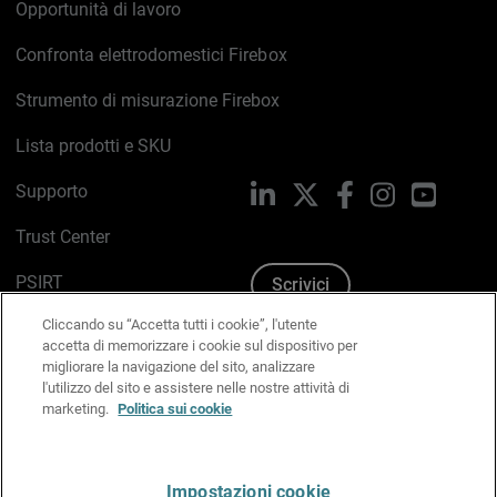
Opportunità di lavoro
Confronta elettrodomestici Firebox
Strumento di misurazione Firebox
Lista prodotti e SKU
Supporto
LinkedIn
X
Facebook
Instagram
YouTub
Trust Center
PSIRT
Scrivici
Cliccando su “Accetta tutti i cookie”, l'utente
Politica sui cookie
accetta di memorizzare i cookie sul dispositivo per
migliorare la navigazione del sito, analizzare
Informativa sulla privacy
l'utilizzo del sito e assistere nelle nostre attività di
marketing.
Politica sui cookie
Kit Media & Brand
Gestisci le preferenze e-mail
Impostazioni cookie