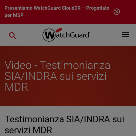
Salta al contenuto principale
Presentiamo
WatchGuard CloudDR
– Progettato
per MSP
Open mobi
Close search
Video - Testimonianza
SIA/INDRA sui servizi
MDR
Testimonianza SIA/INDRA sui
servizi MDR