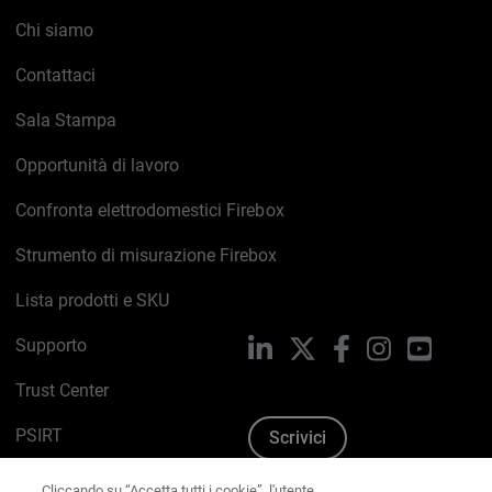
Chi siamo
Contattaci
Sala Stampa
Opportunità di lavoro
Confronta elettrodomestici Firebox
Strumento di misurazione Firebox
Lista prodotti e SKU
Supporto
LinkedIn
X
Facebook
Instagram
YouTub
Trust Center
PSIRT
Scrivici
Politica sui cookie
Cliccando su “Accetta tutti i cookie”, l'utente