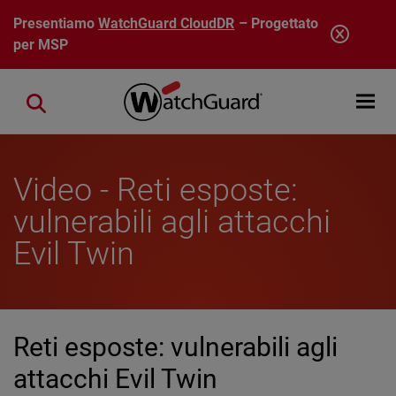
Salta al contenuto principale
Presentiamo
WatchGuard CloudDR
– Progettato
per MSP
Open mobi
Close search
Video - Reti esposte:
vulnerabili agli attacchi
Evil Twin
Reti esposte: vulnerabili agli
attacchi Evil Twin