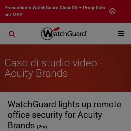
Salta al contenuto principale
Presentiamo
WatchGuard CloudDR
– Progettato
per MSP
Open mobi
Close search
Caso di studio video -
Acuity Brands
WatchGuard lights up remote
office security for Acuity
Brands
(
2m
)