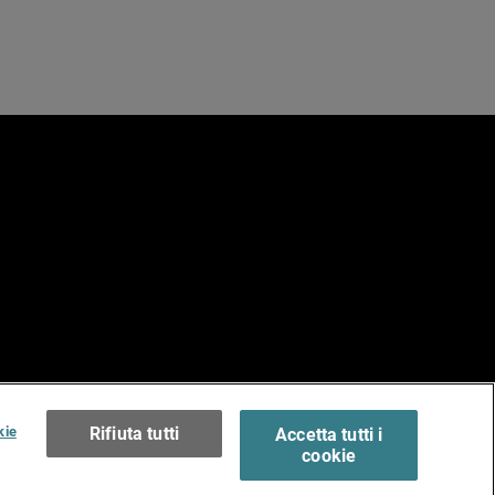
e
erms of Use >
kie
Rifiuta tutti
Accetta tutti i
cookie