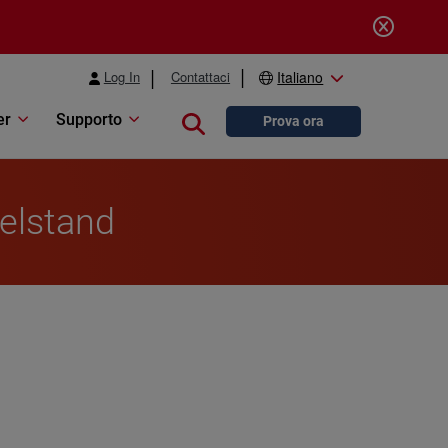
Log In
Contattaci
Italiano
er
Supporto
Close search
Prova ora
telstand