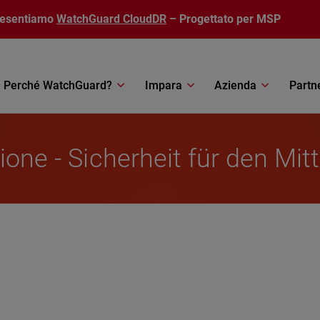
resentiamo
WatchGuard CloudDR
– Progettato per MSP
Perché WatchGuard?
Impara
Azienda
Partn
ione - Sicherheit für den Mit