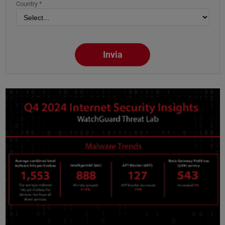
Country *
Invia