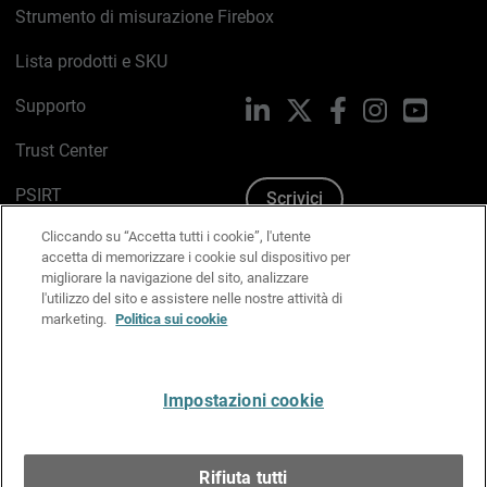
Strumento di misurazione Firebox
Lista prodotti e SKU
Supporto
LinkedIn
X
Facebook
Instagram
YouTub
Trust Center
PSIRT
Scrivici
Cliccando su “Accetta tutti i cookie”, l'utente
Politica sui cookie
accetta di memorizzare i cookie sul dispositivo per
migliorare la navigazione del sito, analizzare
Informativa sulla privacy
l'utilizzo del sito e assistere nelle nostre attività di
marketing.
Politica sui cookie
Kit Media & Brand
Gestisci le preferenze e-mail
Impostazioni cookie
Italiano
Rifiuta tutti