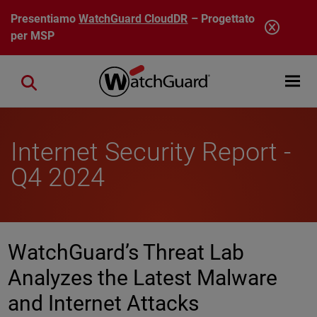
Salta al contenuto principale
Presentiamo
WatchGuard CloudDR
– Progettato
per MSP
Open mobi
Close search
Internet Security Report -
Q4 2024
WatchGuard’s Threat Lab
Analyzes the Latest Malware
and Internet Attacks