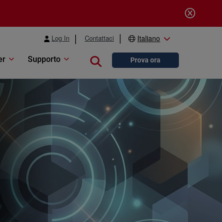
Log In
Contattaci
Italiano
er
Supporto
Close search
Prova ora