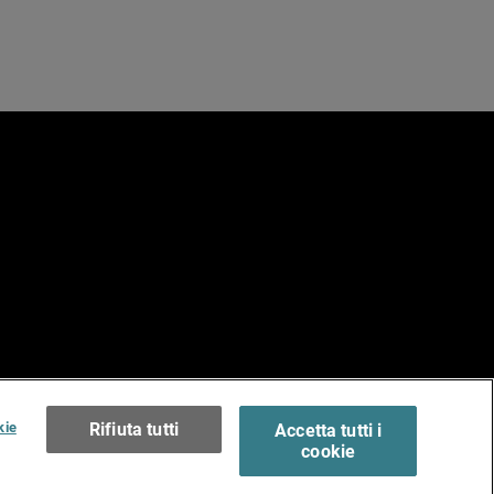
e
erms of Use >
kie
Rifiuta tutti
Accetta tutti i
cookie