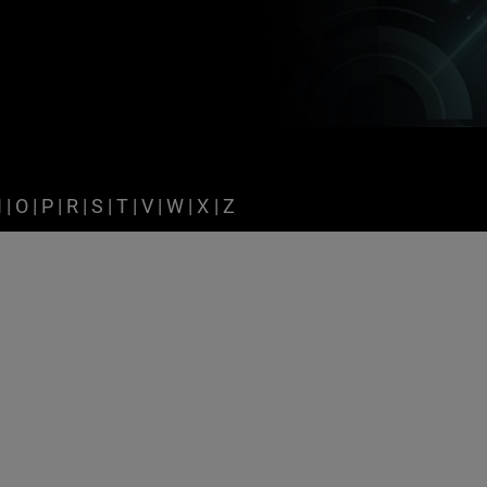
N
|
O
|
P
|
R
|
S
|
T
|
V
|
W
|
X
|
Z