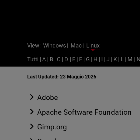
View:
Windows
|
Mac
|
Linux
Tutti
|
A
|
B
|
C
|
D
|
E
|
F
|
G
|
H
|
I
|
J
|
K
|
L
|
M
|
Last Updated: 23 Maggio 2026
Adobe
Apache Software Foundation
Gimp.org