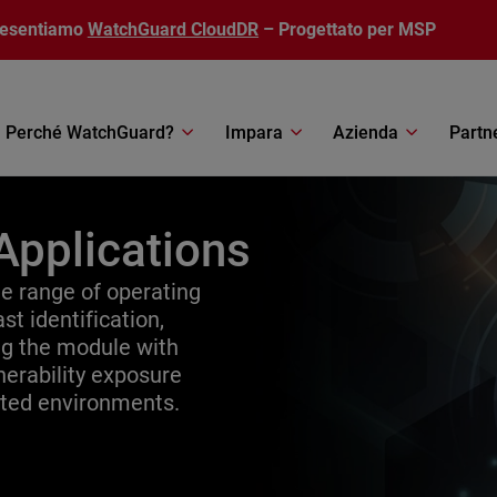
resentiamo
WatchGuard CloudDR
– Progettato per MSP
Perché WatchGuard?
Impara
Azienda
Partn
Applications
 range of operating
st identification,
ing the module with
erability exposure
uted environments.