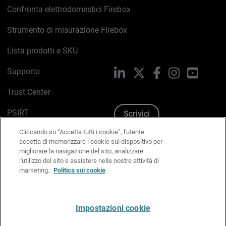
Confronta elettrodomestici Firebox
Strumento di misurazione Firebox
Lista prodotti e SKU
Supporto
LinkedIn
X
Facebook
Instagram
YouTub
Trust Center
PSIRT
Scrivici
Cliccando su “Accetta tutti i cookie”, l'utente
Politica sui cookie
accetta di memorizzare i cookie sul dispositivo per
migliorare la navigazione del sito, analizzare
Informativa sulla privacy
l'utilizzo del sito e assistere nelle nostre attività di
marketing.
Politica sui cookie
Kit Media & Brand
Gestisci le preferenze e-mail
Impostazioni cookie