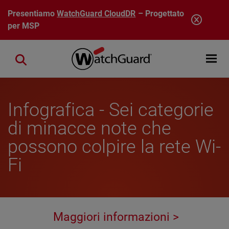
Salta al contenuto principale
Presentiamo
WatchGuard CloudDR
– Progettato
per MSP
Open mobi
Close search
Infografica - Sei categorie
di minacce note che
possono colpire la rete Wi-
Fi
Maggiori informazioni