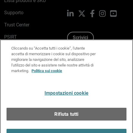
Lista prodotti e SKU
Supporto
LinkedIn
X
Facebook
Instagram
YouTub
Trust Center
PSIRT
Scrivici
Cliccando su “Accetta tutti i cookie”, l'utente
Politica sui cookie
accetta di memorizzare i cookie sul dispositivo per
migliorare la navigazione del sito, analizzare
Informativa sulla privacy
l'utilizzo del sito e assistere nelle nostre attività di
marketing.
Politica sui cookie
Kit Media & Brand
Gestisci le preferenze e-mail
Impostazioni cookie
Italiano
Rifiuta tutti
Copyright © 1996-2026 WatchGuard Technologies, Inc.
tutti i diritti riservati.
Terms of Use >