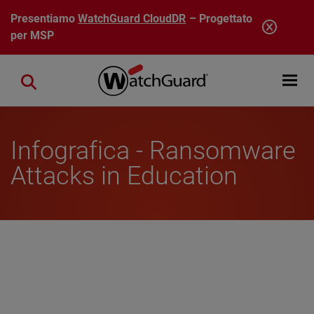
Salta al contenuto principale
Presentiamo
WatchGuard CloudDR
– Progettato
per MSP
Open mobi
Close search
Infografica - Ransomware
Attacks in Education