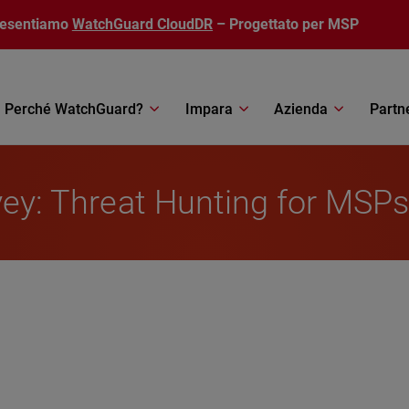
resentiamo
WatchGuard CloudDR
– Progettato per MSP
Perché WatchGuard?
Impara
Azienda
Partn
rvey: Threat Hunting for MSPs