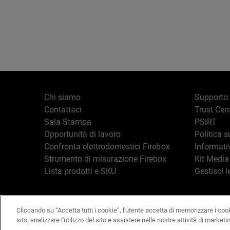
Chi siamo
Supporto
Contattaci
Trust Cen
Sala Stampa
PSIRT
Opportunità di lavoro
Politica s
Confronta elettrodomestici Firebox
Informati
Strumento di misurazione Firebox
Kit Media
Lista prodotti e SKU
Gestisci l
Cliccando su “Accetta tutti i cookie”, l'utente accetta di memorizzare i coo
Italiano
Copyright © 19
sito, analizzare l'utilizzo del sito e assistere nelle nostre attività di marketi