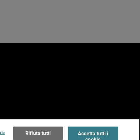
e
erms of Use >
kie
Rifiuta tutti
Accetta tutti i
cookie