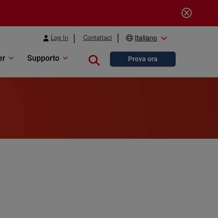
Log In
Contattaci
Italiano
er
Supporto
Close search
Prova ora