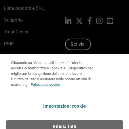
Lista prodotti e SKU
Supporto
LinkedIn
X
Facebook
Instagram
YouTub
Trust Center
PSIRT
Scrivici
Politica sui cookie
Cliccando su “Accetta tutti i cookie”, l'utente
accetta di memorizzare i cookie sul dispositivo per
Informativa sulla privacy
migliorare la navigazione del sito, analizzare
l'utilizzo del sito e assistere nelle nostre attività di
Kit Media & Brand
marketing.
Politica sui cookie
Gestisci le preferenze e-mail
Impostazioni cookie
Italiano
Rifiuta tutti
Copyright © 1996-2026 WatchGuard Technologies, Inc.