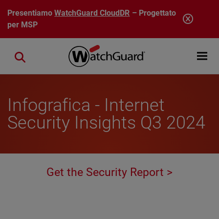
Salta al contenuto principale
Presentiamo
WatchGuard CloudDR
– Progettato
per MSP
Open mobi
Close search
Infografica - Internet
Security Insights Q3 2024
Get the Security Report >