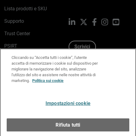
Lista prodotti e SKU
Supporto
LinkedIn
X
Facebook
Instagram
YouTub
Trust Center
PSIRT
Scrivici
Cliccando su “Accetta tutti i cookie”, l'utente
Politica sui cookie
accetta di memorizzare i cookie sul dispositivo per
migliorare la navigazione del sito, analizzare
Informativa sulla privacy
l'utilizzo del sito e assistere nelle nostre attività di
marketing.
Politica sui cookie
Kit Media & Brand
Gestisci le preferenze e-mail
Impostazioni cookie
Italiano
Rifiuta tutti
Copyright © 1996-2026 WatchGuard Technologies, Inc.