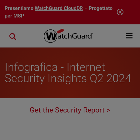
Salta al contenuto principale
Presentiamo
WatchGuard CloudDR
– Progettato
per MSP
Open mobi
Close search
Infografica - Internet
Security Insights Q2 2024
Get the Security Report >