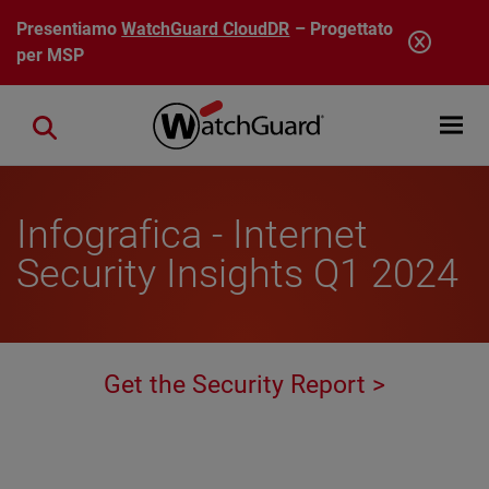
Salta al contenuto principale
Presentiamo
WatchGuard CloudDR
– Progettato
per MSP
Open mobi
Close search
Infografica - Internet
Security Insights Q1 2024
Get the Security Report >