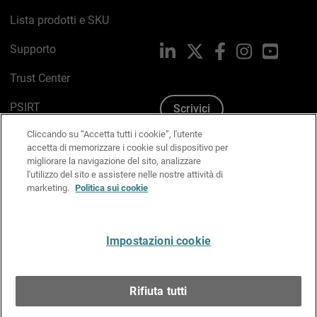
Lista prodotti e SKU
Supporto
LinkedIn
X
Facebook
Instagram
YouTub
Trust Center
PSIRT
Scrivici
Cliccando su “Accetta tutti i cookie”, l'utente
Politica sui cookie
accetta di memorizzare i cookie sul dispositivo per
migliorare la navigazione del sito, analizzare
Informativa sulla privacy
l'utilizzo del sito e assistere nelle nostre attività di
marketing.
Politica sui cookie
Kit Media & Brand
Gestisci le preferenze e-mail
Impostazioni cookie
Italiano
Rifiuta tutti
Copyright © 1996-2026 WatchGuard Technologies, Inc.