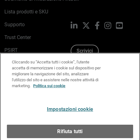
Lista prodotti e SKU
Supporto
LinkedIn
X
Facebook
Instagram
YouTub
Trust Center
PSIRT
Scrivici
Cliccando su “Accetta tutti i cookie”, l'utente
Politica sui cookie
accetta di memorizzare i cookie sul dispositivo per
migliorare la navigazione del sito, analizzare
Informativa sulla privacy
l'utilizzo del sito e assistere nelle nostre attività di
marketing.
Politica sui cookie
Kit Media & Brand
Gestisci le preferenze e-mail
Impostazioni cookie
Italiano
Rifiuta tutti