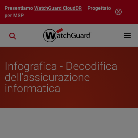
Salta al contenuto principale
Presentiamo
WatchGuard CloudDR
– Progettato
per MSP
Open mobi
Close search
Infografica - Decodifica
dell'assicurazione
informatica