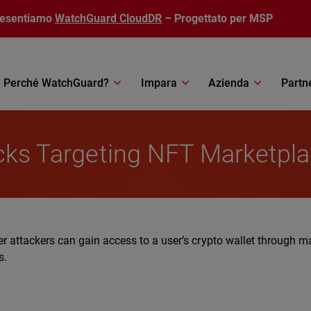
resentiamo
WatchGuard CloudDR
– Progettato per MSP
Perché WatchGuard?
Impara
Azienda
Partn
acks Targeting NFT Marketpl
yber attackers can gain access to a user’s crypto wallet through 
s.