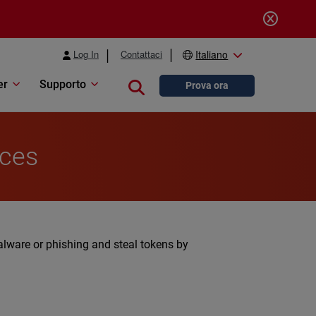
Log In
Contattaci
Italiano
er
Supporto
Close search
Prova ora
aces
malware or phishing and steal tokens by