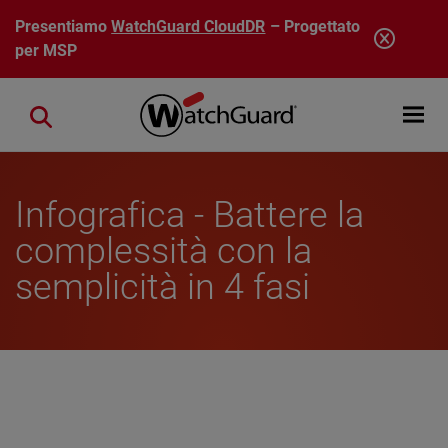
Salta al contenuto principale
Presentiamo
WatchGuard CloudDR
– Progettato
per MSP
Open mobi
Close search
Infografica - Battere la
complessità con la
semplicità in 4 fasi