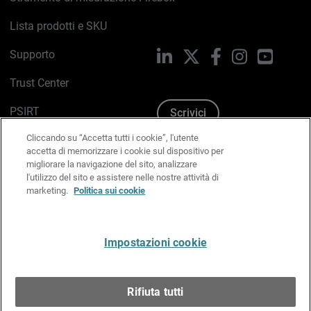
Lista prodotti e SKU
Supporto
LinkedIn
X
Facebook
Instagram
YouTub
Trust Center
PSIRT
Scrivici
Cliccando su “Accetta tutti i cookie”, l'utente
Politica sui cookie
accetta di memorizzare i cookie sul dispositivo per
migliorare la navigazione del sito, analizzare
Informativa sulla privacy
l'utilizzo del sito e assistere nelle nostre attività di
marketing.
Politica sui cookie
Kit Media & Brand
Gestisci le preferenze e-mail
Impostazioni cookie
Italiano
Rifiuta tutti