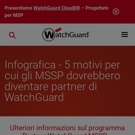
Salta al contenuto principale
Presentiamo
WatchGuard CloudDR
– Progettato
per MSP
Open mobi
Close search
Infografica - 5 motivi per
cui gli MSSP dovrebbero
diventare partner di
WatchGuard
Ulteriori informazioni sul programma