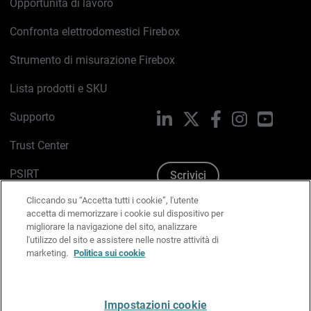
Opportunità di lavoro
Confronta elettrodomestici Firebox
Strumento di misurazione Firebox
Lista prodotti e SKU
Supporto
LinkedIn
X
Facebook
Instagram
YouTub
Trust Center
PSIRT
Scrivici
Cliccando su “Accetta tutti i cookie”, l'utente
Politica sui cookie
accetta di memorizzare i cookie sul dispositivo per
migliorare la navigazione del sito, analizzare
Informativa sulla privacy
l'utilizzo del sito e assistere nelle nostre attività di
marketing.
Politica sui cookie
Kit Media & Brand
Gestisci le preferenze e-mail
Impostazioni cookie