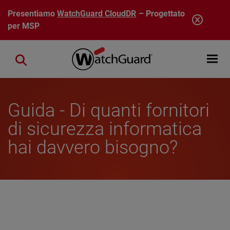
Salta al contenuto principale
Presentiamo
WatchGuard CloudDR
– Progettato
per MSP
Open mobi
Close search
Guida - Di quanti fornitori
di sicurezza informatica
hai davvero bisogno?