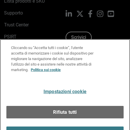
Lista prodotti e SKU
Supporto
LinkedIn
X
Facebook
Instagram
YouTub
Trust Center
PSIRT
Scrivici
Cliccando su “Accetta tutti i cookie”, l'utente
Politica sui cookie
accetta di memorizzare i cookie sul dispositivo per
migliorare la navigazione del sito, analizzare
Informativa sulla privacy
l'utilizzo del sito e assistere nelle nostre attività di
marketing.
Politica sui cookie
Kit Media & Brand
Gestisci le preferenze e-mail
Impostazioni cookie
Italiano
Rifiuta tutti
Copyright © 1996-2026 WatchGuard Technologies, Inc.
tutti i diritti riservati.
Terms of Use >