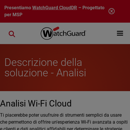
Salta al contenuto principale
Presentiamo
WatchGuard CloudDR
– Progettato
per MSP
Open mobi
Close search
Descrizione della
soluzione - Analisi
Analisi Wi-Fi Cloud
Ti piacerebbe poter usufruire di strumenti semplici da usare
che permettono di offrire un'esperienza Wi-Fi avanzata a ospiti
e clienti e dati analitici affidabili per determinare le strategie