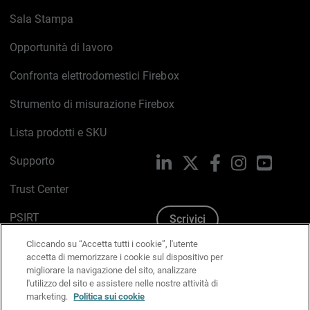
Sala Stampa
Opportunità di lavoro
Confronta elettrodomestici Firebox
Strumento di misurazione Firebox
Lista prodotti e SKU
Supporto
LinkedIn
X
Facebook
Instagram
YouTub
Trust Center
PSIRT
Scrivici
Cliccando su “Accetta tutti i cookie”, l'utente
Politica sui cookie
accetta di memorizzare i cookie sul dispositivo per
migliorare la navigazione del sito, analizzare
Informativa sulla privacy
l'utilizzo del sito e assistere nelle nostre attività di
marketing.
Politica sui cookie
Kit Media & Brand