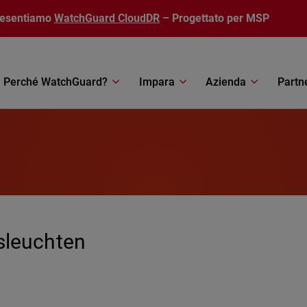
resentiamo
WatchGuard CloudDR
– Progettato per MSP
Perché WatchGuard?
Impara
Azienda
Partn
sleuchten