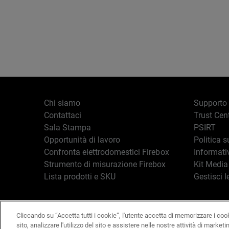
Chi siamo
Supporto
Contattaci
Trust Cen
Sala Stampa
PSIRT
Opportunità di lavoro
Politica s
Confronta elettrodomestici Firebox
Informati
Strumento di misurazione Firebox
Kit Media
Lista prodotti e SKU
Gestisci l
Cliccando su “Accetta tutti i cookie”, l'utente accetta di memorizzare i coo
Italiano
Copyright © 19
sito, analizzare l'utilizzo del sito e assistere nelle nostre attività di marketi