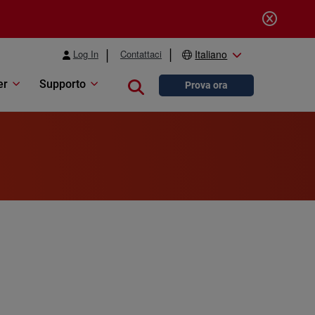
Log In
Contattaci
Italiano
er
Supporto
Close search
Prova ora