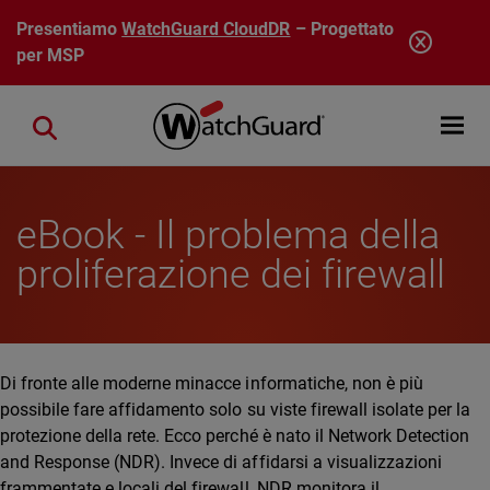
Salta al contenuto principale
Presentiamo
WatchGuard CloudDR
– Progettato
per MSP
Open mobi
Close search
eBook - Il problema della
proliferazione dei firewall
Di fronte alle moderne minacce informatiche, non è più
possibile fare affidamento solo su viste firewall isolate per la
protezione della rete. Ecco perché è nato il Network Detection
and Response (NDR). Invece di affidarsi a visualizzazioni
frammentate e locali del firewall, NDR monitora il