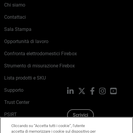
Chi siamo
Contattaci
Sala Stampa
Opportunità di lavoro
Confronta elettrodomestici Firebox
Strumento di misurazione Firebox
Lista prodotti e SKU
Supporto
LinkedIn
X
Facebook
Instagram
YouTub
Trust Center
PSIRT
Scrivici
Cliccando su “Accetta tutti i cookie”, l'utente
Politica sui cookie
accetta di memorizzare i cookie sul dispositivo per