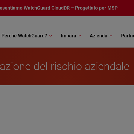
resentiamo
WatchGuard CloudDR
– Progettato per MSP
Perché WatchGuard?
Impara
Azienda
Partn
tazione del rischio aziendale