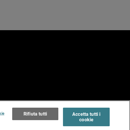
e
erms of Use >
kie
Rifiuta tutti
Accetta tutti i
cookie