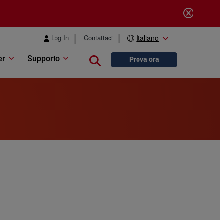
Log In
Contattaci
Italiano
er
Supporto
Close search
Prova ora