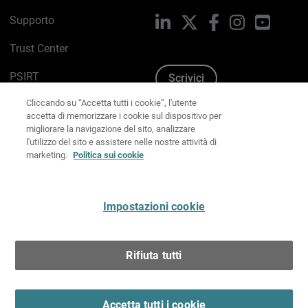
Supporto
LinkedIn
X
Facebook
Instagram
YouTub
Trust Center
PSIRT
Scrivici
Cliccando su “Accetta tutti i cookie”, l'utente
Politica sui cookie
accetta di memorizzare i cookie sul dispositivo per
migliorare la navigazione del sito, analizzare
Informativa sulla privacy
l'utilizzo del sito e assistere nelle nostre attività di
marketing.
Politica sui cookie
Kit Media & Brand
Gestisci le preferenze e-mail
Impostazioni cookie
Italiano
Rifiuta tutti
Copyright © 1996-2026 WatchGuard Technologies, Inc.
tutti i diritti riservati.
Terms of Use >
Accetta tutti i cookie