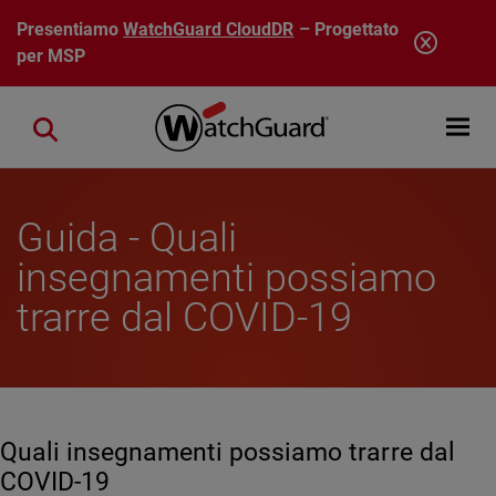
Salta al contenuto principale
Presentiamo
WatchGuard CloudDR
– Progettato
per MSP
Open mobi
Close search
Guida - Quali
insegnamenti possiamo
trarre dal COVID-19
Quali insegnamenti possiamo trarre dal
COVID-19