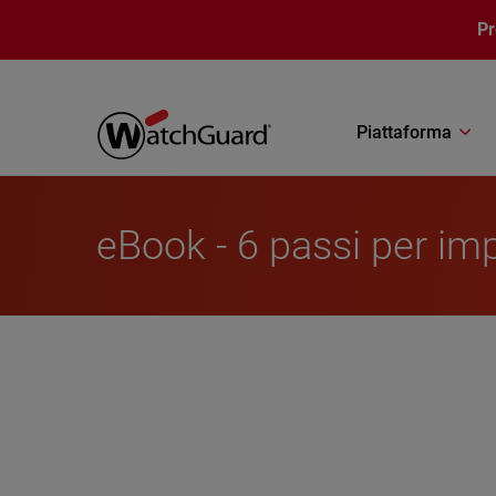
Salta al contenuto principale
P
Piattaforma
eBook - 6 passi per im