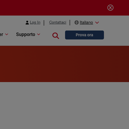
Log In
Contattaci
Italiano
er
Supporto
Close search
Prova ora