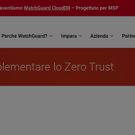
resentiamo
WatchGuard CloudDR
– Progettato per MSP
Perché WatchGuard?
Impara
Azienda
Partn
plementare lo Zero Trust