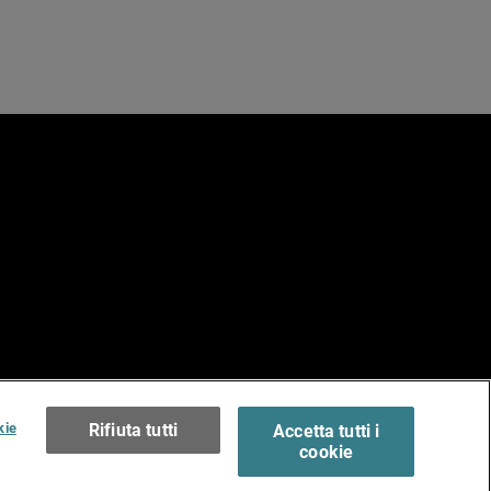
e
erms of Use >
kie
Rifiuta tutti
Accetta tutti i
cookie