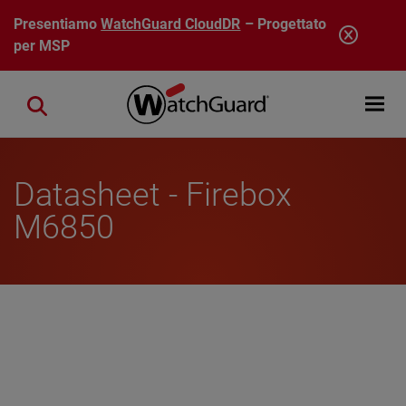
Salta al contenuto principale
Presentiamo
WatchGuard CloudDR
– Progettato
per MSP
Open mobi
Close search
Datasheet - Firebox
M6850