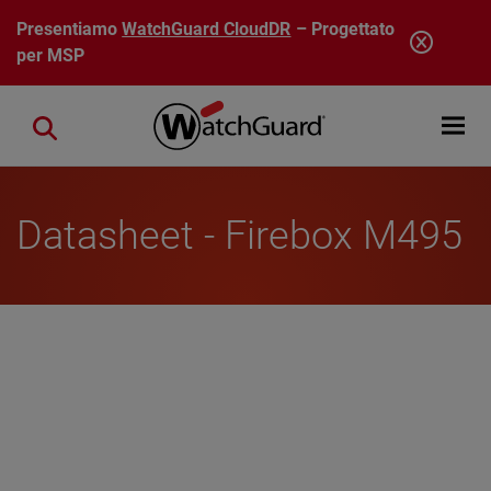
Salta al contenuto principale
Presentiamo
WatchGuard CloudDR
– Progettato
per MSP
Open mobi
Close search
Datasheet - Firebox M495