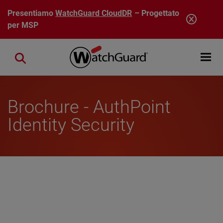
Salta al contenuto principale
Presentiamo
WatchGuard CloudDR
– Progettato
per MSP
Open mobi
Close search
Brochure - AuthPoint
Identity Security