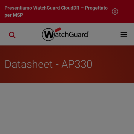
Salta al contenuto principale
Presentiamo
WatchGuard CloudDR
– Progettato
per MSP
Open mobi
Close search
Datasheet - AP330