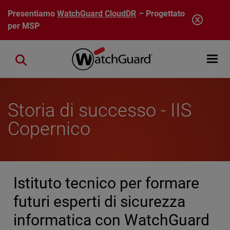
Salta al contenuto principale
Presentiamo
WatchGuard CloudDR
– Progettato
per MSP
Open mobi
Close search
Storia di successo - IIS
Copernico
Istituto tecnico per formare
futuri esperti di sicurezza
informatica con WatchGuard