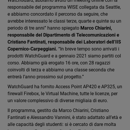
WatchGuard, abbiamo avuto un meeting online con la
responsabile del programma WISE collegata da Seattle,
e abbiamo concordato il percorso da seguire, che
avrebbe interessato le classi terze, quarte e quinte su un
periodo di tre anni” hanno spiegato
Marco Chiarini,
responsabile del Dipartimento di Telecomunicazioni e
Cristiano Fantinati, responsabile dei Laboratori dell’IIS
Copernico-Carpeggiani.
“In breve tempo sono arrivati i
prodotti WatchGuard e a gennaio 2021 siamo partiti col
corso. Abbiamo già erogato 16 ore, con 28 ragazzi
coinvolti di terza e abbiamo una classe seconda che
entrerà l’anno prossimo sul progetto.”
WatchGuard ha fornito Access Point AP420 e AP325, un
firewall Firebox, le Virtual Machine, tutte le licenze, per
un valore complessivo di diverse migliaia di euro.
Il programma, gestito da Marco Chiarini, Cristiano
Fantinati e Alessandro Vannini, è stato adattato all’età e
alle capacità degli studenti: si è cercato di dare molta