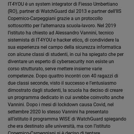
IT4YOU è un system integrator di Fiesso Umbertiano
(RO), partner di WatchGuard dal 2013 e partner dell’IIS
Copernico-Carpeggiani grazie a un protocollo
sottoscritto per l’alternanza scuola-lavoro. Nel 2019
l’istituto ha chiesto ad Alessandro Vannini, tecnico
sistemista di IT4YOU e hacker etico
,
di condividere la
sua esperienza nel campo della sicurezza informatica
con alcune classi di studenti, in cui ha spiegato che per
diventare un esperto di cybersecurity non esiste un
corso strutturato, serve mettere insieme varie
competenze. Dopo quattro incontri con 40 ragazzi di
due classi seconde, visto il successo e l’entusiasmo
dimostrato dagli studenti, la scuola ha deciso di creare
un programma dedicato in cui avrebbe coinvolto anche
Vannini. Dopo i mesi di lockdown causa Covid, nel
settembre 2020 lo stesso Vannini ha presentato
all’istituto il programma WISE di WatchGuard spiegando
che era destinato alle università, ma con l’istituto
Copernico-Carpeggiani si è deciso di tentare