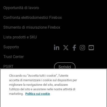
Opportunità di lavoro
Confronta elettrodomestici Firebox
Strumento di misurazione Firebox
Lista prodotti e SKU
Supporto
LinkedIn
X
Facebook
Instagram
YouTub
Trust Center
PSIRT
Scrivici
Cliccando su “Accetta tutti i cookie”, l'utente
Politica sui cookie
accetta di memorizzare i cookie sul dispositivo per
migliorare la navigazione del sito, analizzare
Informativa sulla privacy
l'utilizzo del sito e assistere nelle nostre attività di
marketing.
Politica sui cookie
Kit Media & Brand
Gestisci le preferenze e-mail