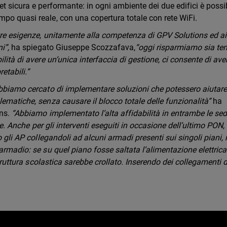
t sicura e performante: in ogni ambiente dei due edifici è possi
po quasi reale, con una copertura totale con rete WiFi.
tre esigenze, unitamente alla competenza di GPV Solutions ed ai 
i”,
ha spiegato Giuseppe Scozzafava,
“oggi risparmiamo sia t
lità di avere un’unica interfaccia di gestione, ci consente di ave
retabili.”
abbiamo cercato di implementare soluzioni che potessero aiutar
ematiche, senza causare il blocco totale delle funzionalità”
ha
ons.
“Abbiamo implementato l’alta affidabilità in entrambe le sed
ure. Anche per gli interventi eseguiti in occasione dell’ultimo PON,
o gli AP collegandoli ad alcuni armadi presenti sui singoli piani,
armadio: se su quel piano fosse saltata l’alimentazione elettrica
struttura scolastica sarebbe crollato. Inserendo dei collegamenti d