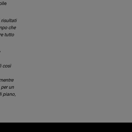
bile
risultati
empo che
re tutto
e
i così
 mentre
 per un
i piano,