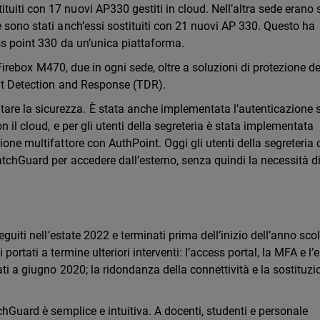
iti con 17 nuovi AP330 gestiti in cloud. Nell’altra sede erano s
 sono stati anch’essi sostituiti con 21 nuovi AP 330. Questo ha
ss point 330 da un’unica piattaforma.
ll Firebox M470, due in ogni sede, oltre a soluzioni di protezione de
eat Detection and Response (TDR).
re la sicurezza. È stata anche implementata l’autenticazione s
n il cloud, e per gli utenti della segreteria è stata implementata
one multifattore con AuthPoint. Oggi gli utenti della segreteria 
atchGuard per accedere dall’esterno, senza quindi la necessità d
eguiti nell’estate 2022 e terminati prima dell’inizio dell’anno sco
ortati a termine ulteriori interventi: l’access portal, la MFA e l’
ti a giugno 2020; la ridondanza della connettività e la sostituzi
chGuard è semplice e intuitiva. A docenti, studenti e personale