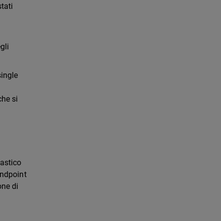
tati
gli
ingle
che si
i
lastico
endpoint
one di