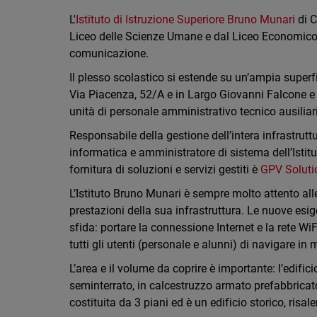
L'
Istituto di Istruzione Superiore Bruno Munari
di C
Liceo delle Scienze Umane e dal Liceo Economico So
comunicazione.
Il plesso scolastico si estende su un’ampia superfic
Via Piacenza, 52/A e in Largo Giovanni Falcone e P
unità di personale amministrativo tecnico ausiliar
Responsabile della gestione dell’intera infrastrut
informatica e amministratore di sistema dell’Istitut
fornitura di soluzioni e servizi gestiti è
GPV Soluti
L’Istituto Bruno Munari è sempre molto attento alle
prestazioni della sua infrastruttura. Le nuove esig
sfida:
portare la connessione Internet e la rete WiFi 
tutti gli utenti (personale e alunni) di navigare in 
L’area e il volume da coprire è importante: l’edific
seminterrato, in calcestruzzo armato prefabbricat
costituita da 3 piani ed è un edificio storico, risale