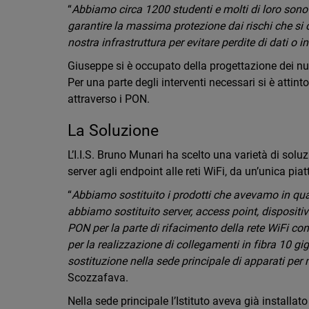
“
Abbiamo circa 1200 studenti e molti di loro son
garantire la massima protezione dai rischi che si 
nostra infrastruttura per evitare perdite di dati o i
Giuseppe si è occupato della progettazione dei nuo
Per una parte degli interventi necessari si è attint
attraverso i PON.
La Soluzione
L’I.I.S. Bruno Munari ha scelto una varietà di solu
server agli endpoint alle reti WiFi, da un’unica pia
“
Abbiamo sostituito i prodotti che avevamo in quasi 
abbiamo sostituito server, access point, dispositivi 
PON per la parte di rifacimento della rete WiFi c
per la realizzazione di collegamenti in fibra 10 gi
sostituzione nella sede principale di apparati per 
Scozzafava.
Nella sede principale l’Istituto aveva già installa