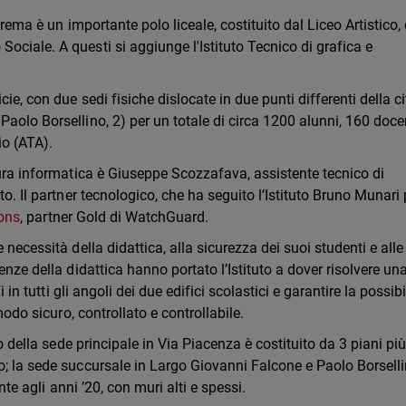
rema è un importante polo liceale, costituito dal Liceo Artistico,
ciale. A questi si aggiunge l'Istituto Tecnico di grafica e
ie, con due sedi fisiche dislocate in due punti differenti della ci
aolo Borsellino, 2) per un totale di circa 1200 alunni, 160 doce
io (ATA).
tura informatica è Giuseppe Scozzafava, assistente tecnico di
o. Il partner tecnologico, che ha seguito l’Istituto Bruno Munari 
ons
, partner Gold di WatchGuard.
 necessità della didattica, alla sicurezza dei suoi studenti e alle
enze della didattica hanno portato l’Istituto a dover risolvere un
in tutti gli angoli dei due edifici scolastici e garantire la possibi
modo sicuro, controllato e controllabile.
io della sede principale in Via Piacenza è costituito da 3 piani pi
o; la sede succursale in Largo Giovanni Falcone e Paolo Borsell
nte agli anni ’20, con muri alti e spessi.