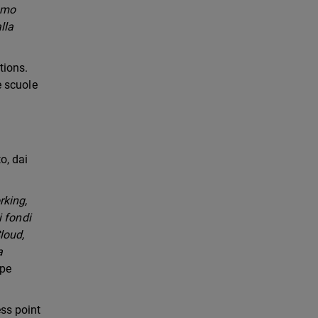
amo
lla
tions.
e scuole
o, dai
rking,
i fondi
loud,
a
ppe
ess point