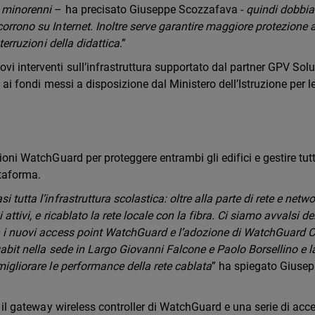
o minorenni
– ha precisato Giuseppe Scozzafava -
quindi dobbi
corrono su Internet. Inoltre serve garantire maggiore protezione a
nterruzioni della didattica
.”
vi interventi sull’infrastruttura supportato dal partner GPV Solu
o ai fondi messi a disposizione dal Ministero dell’Istruzione per l
zioni WatchGuard per proteggere entrambi gli edifici e gestire tutt
ttaforma.
tutta l’infrastruttura scolastica: oltre alla parte di rete e netwo
attivi, e ricablato la rete locale con la fibra. Ci siamo avvalsi de
on i nuovi access point WatchGuard e l’adozione di WatchGuard C
gabit nella sede in Largo Giovanni Falcone e Paolo Borsellino e l
migliorare le performance della rete cablata
” ha spiegato Giuse
to il gateway wireless controller di WatchGuard e una serie di acc