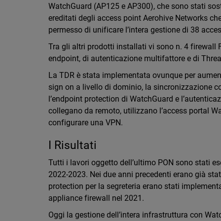
WatchGuard (AP125 e AP300), che sono stati sostitu
ereditati degli access point Aerohive Networks che
permesso di unificare l’intera gestione di 38 acce
Tra gli altri prodotti installati vi sono n. 4 firewa
endpoint, di autenticazione multifattore e di Thr
La TDR è stata implementata ovunque per aumenta
sign on a livello di dominio, la sincronizzazione co
l’endpoint protection di WatchGuard e l’autenticazi
collegano da remoto, utilizzano l’access portal W
configurare una VPN.
I Risultati
Tutti i lavori oggetto dell’ultimo PON sono stati es
2022-2023. Nei due anni precedenti erano già stati p
protection per la segreteria erano stati implementa
appliance firewall nel 2021.
Oggi la gestione dell’intera infrastruttura con Wat