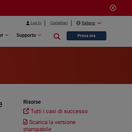
Log In
Contattaci
Italiano
er
Supporto
Close search
Prova ora
e
Risorse
Tutti i casi di successo
Scarica la versione
stampabile