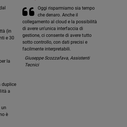
 dal
Oggi risparmiamo sia tempo
che denaro. Anche il
collegamento al cloud e la possibilità
di avere un’unica interfaccia di
ttà (in
gestione, ci consente di avere tutto
nti e 30
sotto controllo, con dati precisi e
facilmente interpretabili.
Giuseppe Scozzafava, Assistenti
per la
Tecnici
a duplice
lità a
ù un
ino è