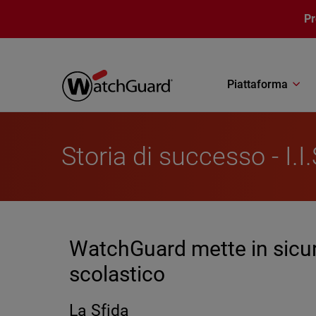
Salta al contenuto principale
P
Piattaforma
Storia di successo - I.
WatchGuard mette in sicur
scolastico
La Sfida