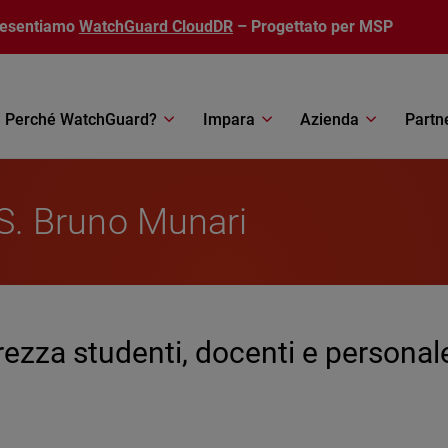
resentiamo
WatchGuard CloudDR
– Progettato per MSP
Perché WatchGuard?
Impara
Azienda
Partn
I.S. Bruno Munari
ezza studenti, docenti e personal