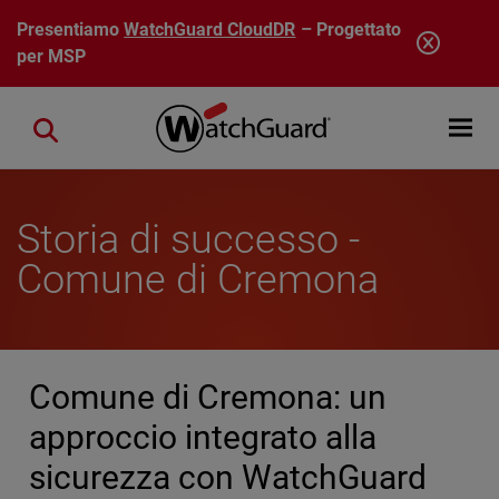
Salta al contenuto principale
Presentiamo
WatchGuard CloudDR
– Progettato
per MSP
Open mobi
Close search
Storia di successo -
Comune di Cremona
Comune di Cremona: un
approccio integrato alla
sicurezza con WatchGuard