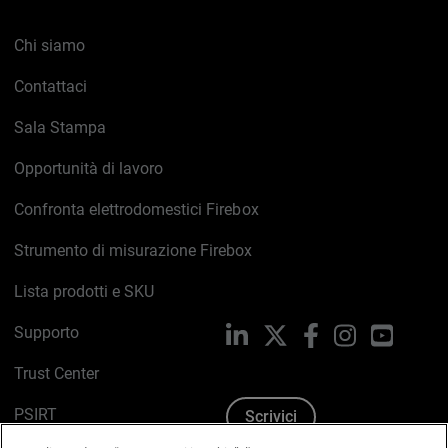
Chi siamo
Contattaci
Sala Stampa
Opportunità di lavoro
Confronta elettrodomestici Firebox
Strumento di misurazione Firebox
Lista prodotti e SKU
Supporto
LinkedIn
X
Facebook
Instagram
YouTub
Trust Center
PSIRT
Scrivici