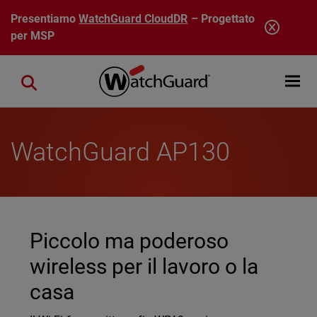
Salta al contenuto principale
Presentiamo
WatchGuard CloudDR
– Progettato
per MSP
Open mobi
Close search
WatchGuard AP130
Piccolo ma poderoso
wireless per il lavoro o la
casa