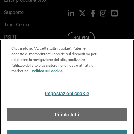
Lista prodotti e SKU
Supporto
LinkedIn
X
Facebook
Instagram
YouTub
Trust Center
PSIRT
Scrivici
Cliccando su “Accetta tutti i cookie”, l'utente
Politica sui cookie
accetta di memorizzare i cookie sul dispositivo per
migliorare la navigazione del sito, analizzare
Informativa sulla privacy
l'utilizzo del sito e assistere nelle nostre attività di
marketing.
Politica sui cookie
Kit Media & Brand
Gestisci le preferenze e-mail
Impostazioni cookie
Italiano
Rifiuta tutti
Copyright © 1996-2026 WatchGuard Technologies, Inc.
tutti i diritti riservati.
Terms of Use >