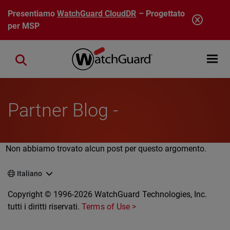
Salta al contenuto principale
Presentiamo
WatchGuard CloudDR
– Progettato
per MSP
Open mobi
Close search
Partner Blog -
Non abbiamo trovato alcun post per questo argomento.
Italiano
Copyright © 1996-2026 WatchGuard Technologies, Inc.
tutti i diritti riservati.
Terms of Use >