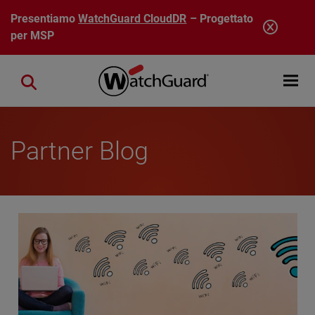
Salta al contenuto principale
Presentiamo
WatchGuard CloudDR
– Progettato
per MSP
Open mobi
Close search
Partner Blog