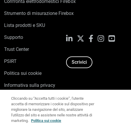
Confronta elettrodomestici Firebox
Strumento di misurazione Firebox
Lista prodotti e SKU
Supporto
LinkedIn
X
Facebook
Instagram
YouTub
Trust Center
PSIRT
Scrivici
Politica sui cookie
Cliccando su “Accetta tutti i cookie”, l'utente
Informativa sulla privacy
accetta di memorizzare i cookie sul dispositivo per
migliorare la navigazione del sito, analizzare
Kit Media & Brand
l'utilizzo del sito e assistere nelle nostre attività di
marketing.
Politica sui cookie
Gestisci le preferenze e-mail
Impostazioni cookie