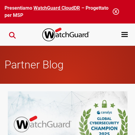
Salta al contenuto principale
Presentiamo
WatchGuard CloudDR
– Progettato
per MSP
Open mobi
Close search
Partner Blog