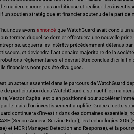
de manière encore plus ambitieuse et réaliser des investiss
if un soutien stratégique et financier soutenu de la part de 
'hui, nous avons
annoncé
que WatchGuard avait conclu un ac
, aux termes duquel ce dernier effectuera une nouvelle prise
entreprise, acquerra les intérêts précédemment détenus par 
stisseurs, et deviendra l'actionnaire majoritaire de la socié
robations réglementaires et devrait être conclue d'ici la fin
ils financiers n'ont pas été divulgués.
est un acteur essentiel dans le parcours de WatchGuard de
e de participation dans WatchGuard à son actif, et maintena
aire, Vector Capital est bien positionné pour accélérer imm
 par le biais d'un investissement amplifié. Grâce à cette so
ard continuera d'investir dans des domaines essentiels, 
SASE (Secure Access Service Edge), les technologies XDR 
e) et MDR (Managed Detection and Response), et la poursui