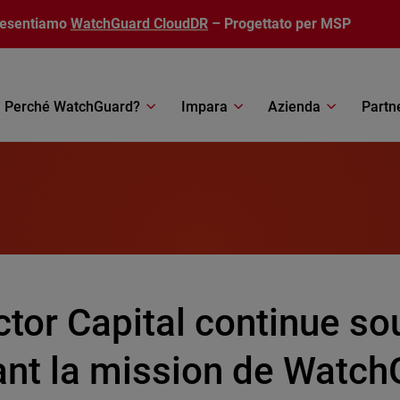
resentiamo
WatchGuard CloudDR
– Progettato per MSP
Perché WatchGuard?
Impara
Azienda
Partn
tor Capital continue so
ant la mission de Watch