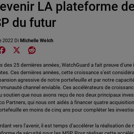
evenir LA plateforme de
P du futur
le 2022
Di
MIchelle Welch
e on LinkedIn
Share on Facebook
Share on X
Share on Reddit
s des 25 dernières années, WatchGuard a fait preuve d'une 
tes. Ces dernières années, cette croissance s'est considér
xpansion agressive de notre portefeuille et par notre capaci
munauté channel enviable. Ces accélérateurs de croissanc
u soutien que nous avons reçu de nos deux principaux invest
co Partners, qui nous ont aidés à financer quatre acquisition
ortefeuille en moins de cinq ans pour compléter les invest
dant vers l'avenir, il est temps d'accélérer la réalisation de 
eforme de sécurité pour les MSP. Pour réaliser cette accéléra