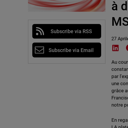
à d
MS
Subscribe via RSS
27 Apri
Shar
Subscribe via Email
Au cour
constan
par l'e
une com
grâce a
Francis
notre p
En regar
LA plat