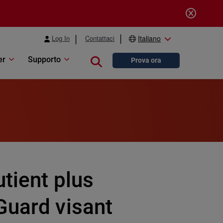
Log In
Contattaci
Italiano
er
Supporto
Close search
Prova ora
utient plus
Guard visant