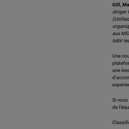
Gill, M
diriger
(Unifie
organiqu
aux MSP
bâtir le
Une nou
platefo
une inn
d’accom
expérie
Si vous
de l'éq
Classifi