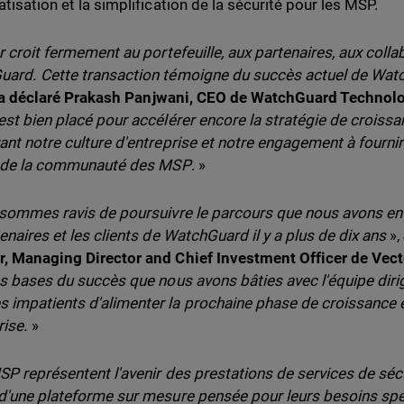
tisation et la simplification de la sécurité pour les MSP.
 croit fermement au portefeuille, aux partenaires, aux collab
ard. Cette transaction témoigne du succès actuel de Watc
a déclaré Prakash Panjwani, CEO de WatchGuard Technolo
est bien placé pour accélérer encore la stratégie de crois
ant notre culture d'entreprise et notre engagement à fournir
s de la communauté des MSP
. »
sommes ravis de poursuivre le parcours que nous avons ent
tenaires et les clients de WatchGuard il y a plus de dix ans
»,
, Managing Director and Chief Investment Officer de Vect
es bases du succès que nous avons bâties avec l'équipe di
impatients d'alimenter la prochaine phase de croissance 
rise.
»
P représentent l'avenir des prestations de services de sécur
d'une plateforme sur mesure pensée pour leurs besoins spé