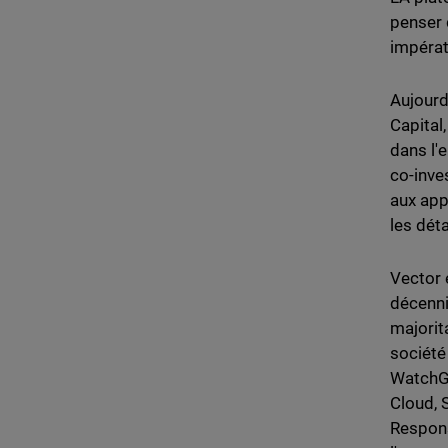
penser 
impérat
Aujourd
Capital
dans l'
co-inve
aux app
les déta
Vector 
décenni
majorit
société
WatchGu
Cloud, 
Respons