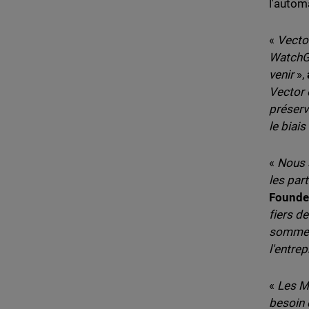
l'automa
«
Vector
WatchGu
venir
»,
Vector 
préserv
le biai
«
Nous 
les par
Founder
fiers d
sommes 
l'entrep
«
Les MS
besoin 