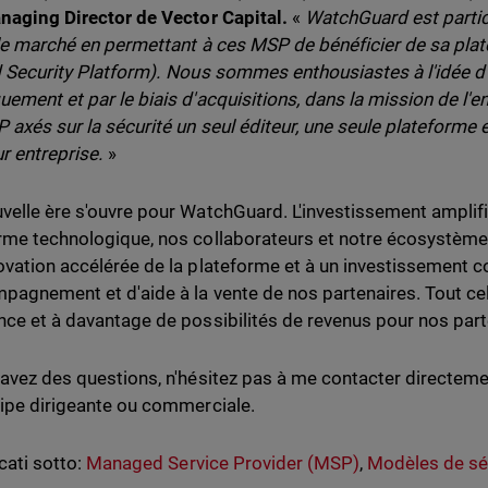
anaging Director de Vector Capital.
«
WatchGuard est partic
 le marché en permettant à ces MSP de bénéficier de sa plat
d Security Platform). Nous sommes enthousiastes à l'idée d'i
ement et par le biais d'acquisitions, dans la mission de l'ent
 axés sur la sécurité un seul éditeur, une seule plateforme e
ur entreprise.
»
velle ère s'ouvre pour WatchGuard. L'investissement amplif
rme technologique, nos collaborateurs et notre écosystème 
ovation accélérée de la plateforme et à un investissement
pagnement et d'aide à la vente de nos partenaires. Tout cel
nce et à davantage de possibilités de revenus pour nos par
 avez des questions, n'hésitez pas à me contacter directe
uipe dirigeante ou commerciale.
cati sotto:
Managed Service Provider (MSP)
,
Modèles de sé