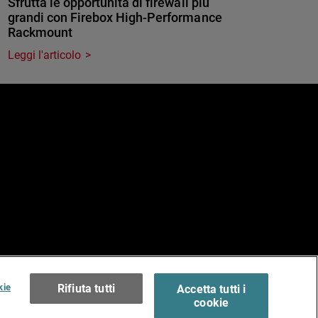
Sfrutta le opportunità di firewall più
grandi con Firebox High-Performance
Rackmount
Leggi l'articolo
e
erms of Use >
kie
Rifiuta tutti
Accetta tutti i
cookie