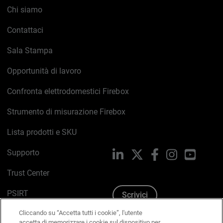
Chi siamo
Contattaci
Sala Stampa
Opportunità di lavoro
Confronta elettrodomestici Firebox
Strumento di misurazione Firebox
Lista prodotti e SKU
Supporto
LinkedIn
X
Facebook
Instagram
YouTub
Trust Center
PSIRT
Scrivici
Cliccando su “Accetta tutti i cookie”, l'utente
Politica sui cookie
accetta di memorizzare i cookie sul dispositivo per