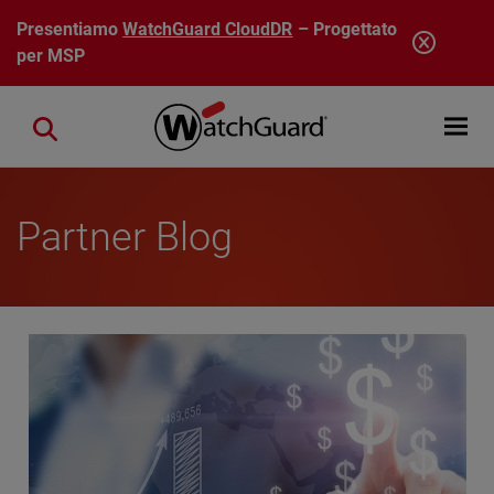
Salta al contenuto principale
Presentiamo
WatchGuard CloudDR
– Progettato
per MSP
Open mobi
Close search
Partner Blog