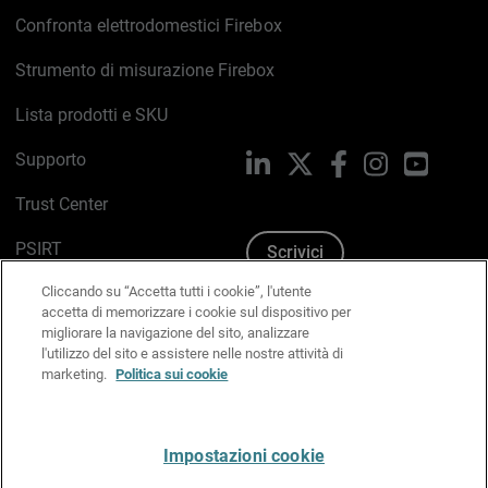
Confronta elettrodomestici Firebox
Strumento di misurazione Firebox
Lista prodotti e SKU
Supporto
LinkedIn
X
Facebook
Instagram
YouTub
Trust Center
PSIRT
Scrivici
Cliccando su “Accetta tutti i cookie”, l'utente
Politica sui cookie
accetta di memorizzare i cookie sul dispositivo per
migliorare la navigazione del sito, analizzare
Informativa sulla privacy
l'utilizzo del sito e assistere nelle nostre attività di
marketing.
Politica sui cookie
Kit Media & Brand
Gestisci le preferenze e-mail
Impostazioni cookie