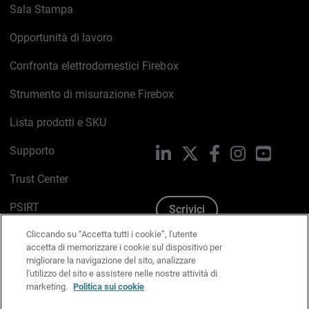
Sala Stampa
Opportunità di lavoro
Confronta elettrodomestici Firebox
Strumento di misurazione Firebox
Lista prodotti e SKU
Supporto
LinkedIn
X
Facebook
Instagram
YouTub
Trust Center
PSIRT
Scrivici
Cliccando su “Accetta tutti i cookie”, l'utente
Politica sui cookie
accetta di memorizzare i cookie sul dispositivo per
migliorare la navigazione del sito, analizzare
Informativa sulla privacy
l'utilizzo del sito e assistere nelle nostre attività di
marketing.
Politica sui cookie
Kit Media & Brand